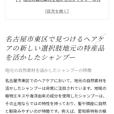
徴
東区の特産品を使用したシャンプーがもた
らす効果
地域の特産品シャンプーで髪に潤いを与え
名古屋市東区で見つけるヘアケ
る
アの新しい選択肢地元の特産品
名古屋市東区の地元風味を取り入れた製品
の選び方
を活かしたシャンプー
特産品を使用したシャンプーの環境への配
地元の自然素材を活かしたシャンプーの特徴
慮
名古屋市東区でのヘアケアにおいて、地元の自然素材を
地元の特産品が髪に及ぼす影響
活かしたシャンプーは非常に注目されています。地域の
湿気対策に最適名古屋市東区の気候に合ったヘ
植物エキスや海洋由来の成分を使用したシャンプーは、
アケアシャンプーの選び方
その土地ならではの特性を持っており、髪や頭皮に自然
湿気対策が必要な理由とシャンプー選びの
と馴染みやすいのが特徴です。例えば、愛知県特有の植
ポイント