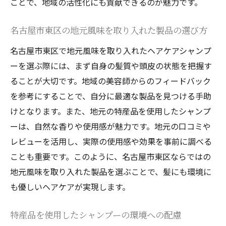
ことで、地域の活性化にも貢献できるのが魅力です。
方
地元で愛されるシャンプーの特徴
名古屋市東区の地元風味を取り入れた製品の選び方
名古屋市東区の美容師が推奨する髪質に合った
名古屋市東区で地元風味を取り入れたヘアケアシャンプ
ヘアケア製品選び
ーを選ぶ際には、まず自身の髪質や頭皮の状態を把握す
美容師のアドバイスで選ぶヘアケア製品
ることが大切です。地域の美容師からのフィードバック
髪質に合わせたシャンプー選びのポイント
を参考にすることで、自分に最適な製品を見つける手助
プロが認めた東区のシャンプーの魅力
けとなります。また、地元の特産品を使用したシャンプ
自分の髪質に最適な製品の見つけ方
ーは、自然な香りや使用感が魅力です。地元の口コミや
レビューを活用し、実際の使用感や効果を事前に調べる
美容師おすすめのヘアケアテクニック
ことも重要です。このように、名古屋市東区ならではの
名古屋市東区の美容師が愛用する製品
地元風味を取り入れた製品を選ぶことで、髪にも環境に
地元のフィードバックで進化する名古屋市東区
も優しいヘアケアが実現します。
のヘアケアシャンプーの魅力
消費者の声を反映したシャンプーの進化
特産品を使用したシャンプーの環境への配慮
フィードバックを生かした製品の改良点