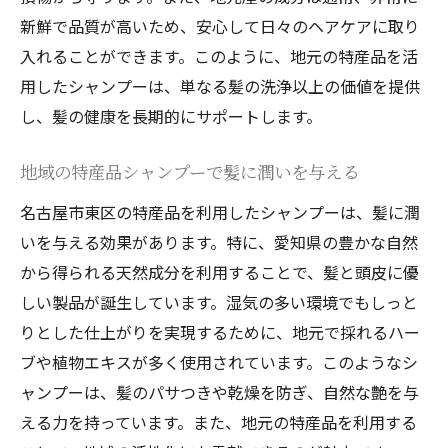
名古屋市東区で実践するナチュラルヘアケ
新鮮で品質が高いため、安心して日々のヘアケアに取り
ア
入れることができます。このように、地元の特産品を活
自然由来の成分が髪に与えるポジティブな
用したシャンプーは、単なる髪の洗浄以上の価値を提供
影響
し、髪の健康を長期的にサポートします。
頭皮ケアに最適なナチュラルシャンプーの
選び方
地域の特産品シャンプーで髪に潤いを与える
地域密着型の名古屋市東区のヘアケアシャンプ
名古屋市東区の特産品を利用したシャンプーは、髪に潤
ーが支持される理由
いを与える効果があります。特に、愛知県の豊かな自然
地域密着型シャンプーの利点とは
から得られる天然成分を利用することで、髪と頭皮に優
地元の声を反映した製品の魅力
しい製品が誕生しています。湿気の多い環境でもしっと
りとした仕上がりを実現するために、地元で採れるハー
名古屋市東区で生まれるヘアケアの新しい
ブや植物エキスが多く使用されています。このようなシ
トレンド
ャンプーは、髪のパサつきや乾燥を防ぎ、自然な艶を与
地域密着型製品の開発背景
える力を持っています。また、地元の特産品を利用する
消費者のニーズに応えるシャンプーの選び