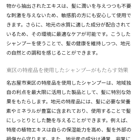
物から抽出されたエキスは、髪に潤いを与えつつも不要
東区の気候に適したシャンプーの特徴
な刺激を与えないため、敏感肌の方にも安心して使用で
湿気による髪のダメージを防ぐ方法
きます。さらに、地元の水質に適した成分が配合されて
名古屋市東区の湿度に最適なシャンプーの
いるため、その環境に最適なケアが可能です。こうした
成分
シャンプーを使うことで、髪の健康を維持しつつ、地元
夏の湿気に負けないヘアケアシャンプーの
の自然との調和を感じることができます。
選び方
東区の特産品を使用したシャンプーがもたらす効果
湿気の多い季節におすすめのヘアケア
髪と頭皮に優しい名古屋市東区発のナチュラル
名古屋市東区の特産品を使用したシャンプーは、地域独
ヘアケア製品の魅力
自の利点を最大限に活用した製品として、髪に特別な効
果をもたらします。地元の特産品には、髪に必要な栄養
東区発のナチュラルシャンプーが人気の理
素やミネラルが豊富に含まれており、使用することで髪
由
にしっとりとした艶を与えることができます。例えば、
髪と頭皮に優しい成分とは
特産の植物エキスは自らの保湿能力を高め、髪を外部の
ナチュラル製品の選び方とその効果
損傷から守ります。また、地元産の成分は通常、非常に