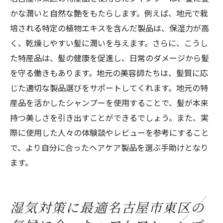
名古屋市東区の自然素材を活かしたヘアケアシ
かな潤いと自然な艶をもたらします。例えば、地元で栽
ャンプーの選び方ガイド
培される特定の植物エキスを含んだ製品は、保湿力が高
自然素材がもたらすヘアケアの効果
く、乾燥しやすい髪に潤いを与えます。さらに、こうし
た特産品は、髪の健康を促進し、日常のダメージから髪
環境に優しいシャンプー選びのポイント
を守る働きもあります。地元の美容師たちは、髪質に応
名古屋市東区発の自然派シャンプーの特徴
じた適切な製品選びをサポートしてくれます。地元の特
自然素材を活かした製品の選び方
産品を活かしたシャンプーを使用することで、髪が本来
地元の素材を使ったシャンプーの利点
持つ美しさを引き出すことができるでしょう。また、実
自然派シャンプーで髪に健康を取り戻す方
際に使用した人々の体験談やレビューを参考にすること
法
で、より自分に合ったヘアケア製品を選ぶ手助けとなり
ます。
湿気対策に最適名古屋市東区の