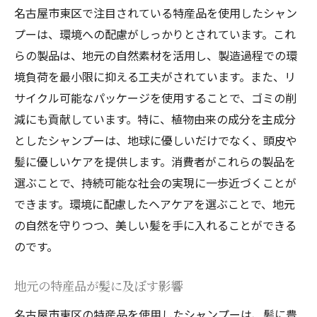
名古屋市東区で注目されている特産品を使用したシャン
地元の意見を取り入れた新製品
プーは、環境への配慮がしっかりとされています。これ
東区のユーザーが支持する理由
らの製品は、地元の自然素材を活用し、製造過程での環
顧客満足度を高めるシャンプーの選び方
境負荷を最小限に抑える工夫がされています。また、リ
フィードバックを通じたシャンプーの進化
サイクル可能なパッケージを使用することで、ゴミの削
減にも貢献しています。特に、植物由来の成分を主成分
名古屋市東区の特有の気候に対応したしっとり
としたシャンプーは、地球に優しいだけでなく、頭皮や
仕上がりのシャンプー紹介
髪に優しいケアを提供します。消費者がこれらの製品を
気候に合ったシャンプーで髪を守る方法
選ぶことで、持続可能な社会の実現に一歩近づくことが
しっとり仕上がりを実現するシャンプーの
できます。環境に配慮したヘアケアを選ぶことで、地元
成分
の自然を守りつつ、美しい髪を手に入れることができる
冬の乾燥に負けないシャンプーの選び方
のです。
湿度に応じたシャンプー選びのコツ
気候に適したヘアケアテクニック
地元の特産品が髪に及ぼす影響
名古屋市東区で人気のしっとりシャンプー
名古屋市東区の特産品を使用したシャンプーは、髪に豊