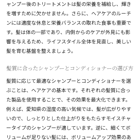
グ方法
ャンプー後のトリートメントは髪の栄養を補給し、輝き
を増すために欠かせません。さらに、ヘアケアのルーチ
プロから学ぶ日常ヘアケアのポイント
ンには適度な休息と栄養バランスの取れた食事も重要で
愛知県のプロが教える髪を美しく保つ秘訣
す。髪は体の一部であり、内側からのケアが外見にも影
愛知県独特の気候に合ったヘアケア方法とは
響を与えるため、ライフスタイル全体を見直し、美しい
湿気の多い季節の髪のケア法
髪を育む基盤を整えましょう。
冬の乾燥対策に役立つヘアケア
愛知県の気候に合ったヘアスタイルの提案
髪質に合ったシャンプーとコンディショナーの選び方
季節の変わり目に必要な髪のケア
髪質に応じて最適なシャンプーとコンディショナーを選
紫外線から髪を守るための方法
ぶことは、ヘアケアの基本です。それぞれの髪質に合っ
気候に合わせたホームケアとサロントリー
た製品を使用することで、その効果を最大化できます。
トメント
例えば、愛知県の湿度の高い気候では、髪が広がりやす
いので、しっとりとした仕上がりをもたらすモイスチャ
愛知県のサロンで受けられる最新ヘアケアトリ
ータイプのシャンプーが適しています。逆に、細くてボ
ートメント
リュームが足りない髪には、ボリュームアップ効果のあ
サロンで体験する最新トリートメントとは