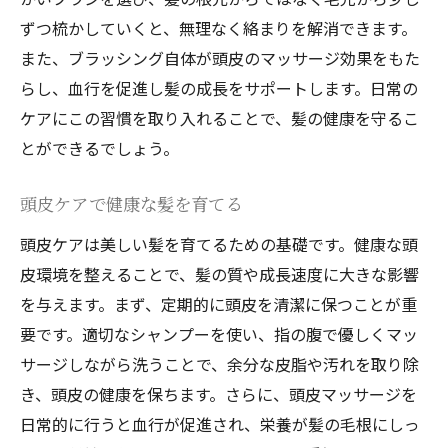
愛知県のプロスタイリストが推奨するスペシャ
ずつ梳かしていくと、無理なく絡まりを解消できます。
ルヘアケア
また、ブラッシング自体が頭皮のマッサージ効果をもた
特別な日のためのヘアケアアドバイス
らし、血行を促進し髪の成長をサポートします。日常の
プロが選ぶスペシャルケアアイテム
ケアにこの習慣を取り入れることで、髪の健康を守るこ
とができるでしょう。
髪を贅沢に労わるためのトリートメント
プロのスタイリストから学ぶ特別なヘアケ
頭皮ケアで健康な髪を育てる
ア
頭皮ケアは美しい髪を育てるための基礎です。健康な頭
スペシャルケアで髪にご褒美を
皮環境を整えることで、髪の質や成長速度に大きな影響
愛知県のトレンドに合わせたヘアケア提案
を与えます。まず、定期的に頭皮を清潔に保つことが重
美しい髪を手に入れるための愛知県限定のヘア
要です。適切なシャンプーを使い、指の腹で優しくマッ
ケアアドバイス
サージしながら洗うことで、余分な皮脂や汚れを取り除
地域に合わせたヘアケアのポイント
き、頭皮の健康を保ちます。さらに、頭皮マッサージを
愛知県内のヘアケア専門家からのアドバイ
日常的に行うと血行が促進され、栄養が髪の毛根にしっ
ス