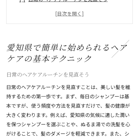
髪質に合ったシャンプーとコンディショナ
ーの選び方
正しいブラッシングで髪を守る
頭皮ケアで健康な髪を育てる
愛知県で簡単に始められるヘア
愛知県の水質に合わせた洗髪のコツ
ケアの基本テクニック
毎日のヘアケアにプラスしたい自然派アイ
テム
日常のヘアケアルーチンを見直そう
プロが教える愛知県でのヘアケアの極意
日常のヘアケアルーチンを見直すことは、美しい髪を維
プロが推奨するヘアケア製品の選び方
持するための第一歩です。まず、毎日のシャンプーは基
サロンで教わる髪の乾かし方の基本
本ですが、使う頻度や方法を見直すだけで、髪の健康が
スタイリストがおすすめするヘアケアアイ
大きく変わります。例えば、愛知県の気候に適した潤い
テム
を保つシャンプーを選ぶことや、ぬるま湯での洗髪を心
髪のダメージを最小限に抑えるカラーリン
がけることで、髪のダメージを軽減できます。また、シ