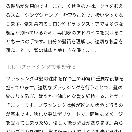
る製品が効果的です。また、くせ毛の方は、クセを抑え
髪質改善に効果的なサロンメニュー
るスムージングシャンプーを使うことで、扱いやすくな
サロンでのトリートメントで得られる効果
ります。愛知県内のサロンやドラッグストアでは多様な
プロの手で髪をリフレッシュ
製品が揃っているため、専門家のアドバイスを受けるこ
手軽に受けられるおすすめトリートメント
とも一つの手です。自分の髪質を理解し、適切な製品を
愛知県のサロンで人気のヘアケアメニュー
選ぶことで、髪の健康と美しさを保てます。
忙しいあなたにおすすめ！愛知県での時短ヘア
正しいブラッシングで髪を守る
ケア術
短時間でできるヘアケアの基本ステップ
ブラッシングは髪の健康を保つ上で非常に重要な役割を
担っています。適切なブラッシングを行うことで、髪の
朝のヘアセットをスムーズにするコツ
絡まりを防ぎ、艶やかで健康的な髪を維持することがで
夜のお手入れで翌朝の準備を楽に
きます。まず、ブラッシングは髪が乾いた状態で行うの
時短でできる簡単ヘアアレンジ術
が基本です。濡れた髪はデリケートで、簡単にダメージ
忙しい毎日に役立つヘアケアアイテム
を受けてしまうため、優しく扱う必要があります。柔ら
時間がない時でも美髪を保つポイント
かいブラシを選び、髪の根元からではなく毛先から少し