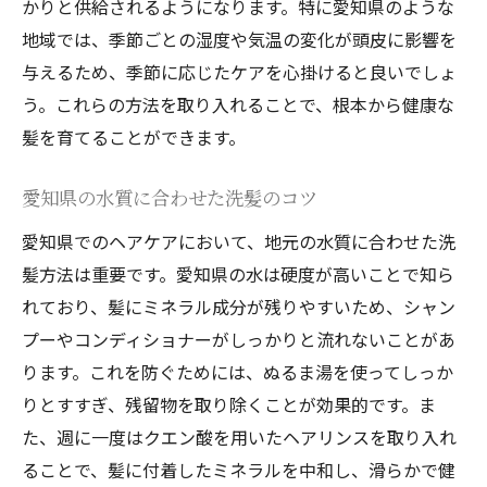
かりと供給されるようになります。特に愛知県のような
地元に根ざしたヘアケア習慣
地域では、季節ごとの湿度や気温の変化が頭皮に影響を
愛知県産の天然素材を使ったヘアケア
与えるため、季節に応じたケアを心掛けると良いでしょ
う。これらの方法を取り入れることで、根本から健康な
地域独特のケア方法で髪を美しく保つ
髪を育てることができます。
愛知県の風土に合ったヘアケアの秘訣
地域に根ざした愛知県ならではのヘアケア製品
愛知県の水質に合わせた洗髪のコツ
の選び方
愛知県でのヘアケアにおいて、地元の水質に合わせた洗
愛知県産の原料を使ったヘアケア製品
髪方法は重要です。愛知県の水は硬度が高いことで知ら
地元で人気のヘアケアブランド紹介
れており、髪にミネラル成分が残りやすいため、シャン
愛知県の自然を活かした製品の選び方
プーやコンディショナーがしっかりと流れないことがあ
地域特有の美容成分を含む製品
ります。これを防ぐためには、ぬるま湯を使ってしっか
地元でしか手に入らないユニークなヘアケ
りとすすぎ、残留物を取り除くことが効果的です。ま
アアイテム
た、週に一度はクエン酸を用いたヘアリンスを取り入れ
愛知県の文化を反映したヘアケア製品
ることで、髪に付着したミネラルを中和し、滑らかで健