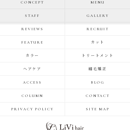
CONCEPT
MENU
STAFF
GALLERY
REVIEWS
RECRUIT
FEATURE
カット
カラー
トリートメント
ヘアケア
縮毛矯正
ACCESS
BLOG
COLUMN
CONTACT
PRIVACY POLICY
SITE MAP